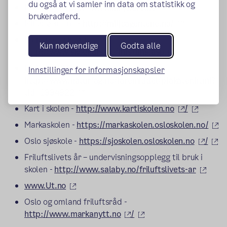
du også at vi samler inn data om statistikk og
(ekstern lenke)
Miljølære -
http://www.miljolare.no/
brukeradferd.
(ekstern le
Miljøagentene -
http://miljoagentene.no/
Lære med skogen -
Kun nødvendige
Godta alle
(ekstern lenke
http://www.skogkurs.no/lms/lms.asp
Plakater til klasserommet -
Innstillinger for informasjonskapsler
http://www.naturfag.no/laremiddel/plakater.html?
(ekstern lenke)
tid=1994922
(ekstern le
(ekster
Kart i skolen -
http://www.kartiskolen.no
/
(e
Markaskolen -
https://markaskolen.osloskolen.no/
(ekste
(e
Oslo sjøskole -
https://sjoskolen.osloskolen.no
/
Friluftslivets år – undervisningsopplegg til bruk i
(ekst
skolen -
http://www.salaby.no/friluftslivets-ar
(ekstern lenke)
www.Ut.no
Oslo og omland friluftsråd -
(ekstern lenke)
(ekstern lenke)
http://www.markanytt.no
/