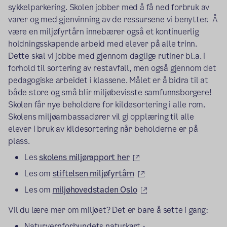
sykkelparkering. Skolen jobber med å få ned forbruk av
varer og med gjenvinning av de ressursene vi benytter. Å
være en miljøfyrtårn innebærer også et kontinuerlig
holdningsskapende arbeid med elever på alle trinn.
Dette skal vi jobbe med gjennom daglige rutiner bl.a. i
forhold til sortering av restavfall, men også gjennom det
pedagogiske arbeidet i klassene. Målet er å bidra til at
både store og små blir miljøbevisste samfunnsborgere!
Skolen får nye beholdere for kildesortering i alle rom.
Skolens miljøambassadører vil gi opplæring til alle
elever i bruk av kildesortering når beholderne er på
plass.
(ekstern lenke)
Les
skolens miljørapport her
(ekstern lenke)
Les om
stiftelsen miljøfyrtårn
(ekstern lenke)
Les om
miljøhovedstaden Oslo
Vil du lære mer om miljøet? Det er bare å sette i gang:
Naturvernforbundets naturkart -