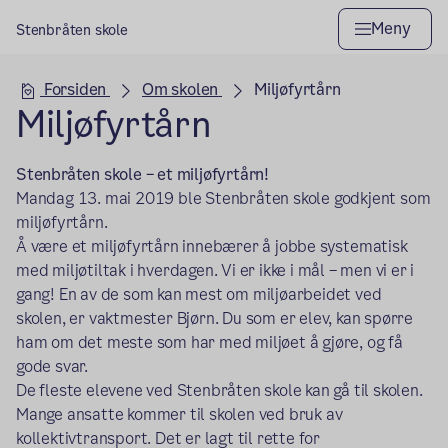
Meny
Stenbråten skole
Hovedseksjon
Forsiden
Om skolen
Miljøfyrtårn
Miljøfyrtårn
Stenbråten skole – et miljøfyrtårn!
Mandag 13. mai 2019 ble Stenbråten skole godkjent som
miljøfyrtårn.
Å være et miljøfyrtårn innebærer å jobbe systematisk
med miljøtiltak i hverdagen. Vi er ikke i mål – men vi er i
gang! En av de som kan mest om miljøarbeidet ved
skolen, er vaktmester Bjørn. Du som er elev, kan spørre
ham om det meste som har med miljøet å gjøre, og få
gode svar.
De fleste elevene ved Stenbråten skole kan gå til skolen.
Mange ansatte kommer til skolen ved bruk av
kollektivtransport. Det er lagt til rette for