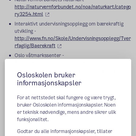
http://naturvernforbundet.no/noa/naturkart/catego
(ekstern lenke)
ry3254.html
Interaktivt undervisningsopplegg om bærekraftig
utvikling -
http://www.fn.no/Skole/Undervisningsopplegg/Tver
(ekstern lenke)
rfaglig/Baerekraft
Oslo våtmarkssenter -
(ekstern lenke)
http://www.oslovatmarkssenter.no/
Botanisk hage -
http://www.nhm.uio.no/besok-
Osloskolen bruker
(ekstern lenke)
oss/botanisk-hage/
informasjonskapsler
Oslofjorden Friluftsråd -
http://www.oslofjorden.org/portal/page/portal/of
For at nettstedet skal fungere og være trygt,
(ekstern lenke)
bruker Osloskolen informasjonskapsler. Noen
er teknisk nødvendige, mens andre sikrer ulik
(eks
Levende vassdrag -
http://levendevassdrag.no/
funksjonalitet.
Oslo elevforum -
(ek
http://www.osloelveforum.no/htdocs/joomla15/
Godtar du alle informasjonskapsler, tillater