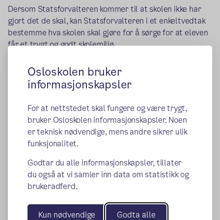
Dersom Statsforvalteren kommer til at skolen ikke har
gjort det de skal, kan Statsforvalteren i et enkeltvedtak
bestemme hva skolen skal gjøre for å sørge for at eleven
får et trygt og godt skolemiljø.
(ek
Du kan også ta kontakt med Oslos eget mobbeombud
,
som er en uavhengig person, som barn og foreldre kan
Osloskolen bruker
kontakte og få bistand og rådgivning fra.
informasjonskapsler
Regler og sanksjoner i ordensreglementet
Oslo kommune har et eget
reglement for orden og
For at nettstedet skal fungere og være trygt,
(ekstern lenke)
oppførsel i Osloskolen.
I tillegg har skolen et lokalt
bruker Osloskolen informasjonskapsler. Noen
ordensreglement. Reglementet inneholder regler om
er teknisk nødvendige, mens andre sikrer ulik
orden og oppførsel og hvilke sanksjoner som kan
funksjonalitet.
benyttes mot elever som bryter reglementet – samt
hvordan slike saker skal behandles.
Godtar du alle informasjonskapsler, tillater
Skolen kan bli pålagt straffeansvar
du også at vi samler inn data om statistikk og
Skolen og de som jobber på skolen kan bli pålagt
brukeradferd.
straffeansvar ved brudd på delpliktene i
aktivitetsplikten og den skjerpede aktivitetsplikten.
Kun nødvendige
Godta alle