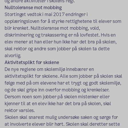
og andre aktiviteter i skolens regi.
Nulltoleranse mot mobbing
Stortinget vedtok i mai 2017 endringer i
opplæringsloven for å styrke rettighetene til elever som
blir krenket. Nulltoleranse mot mobbing, vold,
diskriminering og trakassering er nå lovfestet. Hvis en
elev mener at han eller hun ikke har det bra på skolen,
skal rektor og andre som jobber på skolen ta dette
alvorlig.
Aktivitetsplikt for skolene
De nye reglene om skolemiljø innebærer en
aktivitetsplikt for skolene. Alle som jobber på skolen skal
følge med på om elevene har et trygt og godt skolemiljø,
og de skal gripe inn overfor mobbing og krenkelser.
Dersom noen som jobber på skolen mistenker eller
kjenner til at en elev ikke har det bra på skolen, skal
rektor varsles.
Skolen skal snarest mulig undersøke saken og sørge for
at involverte elever blir hørt. Skolen skal deretter sette