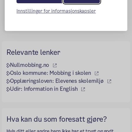
Innstillinger for informasjonskapsler
Publisert:
04.08.2017
Endret:
06.08.2021
Relevante lenker
(ekstern lenke)
Nullmobbing.no
(ekstern lenke
Oslo kommune: Mobbing i skolen
(ekstern
Opplæringsloven: Elevenes skolemiljø
(ekstern lenke)
Udir: Information in English
Hva kan du som foresatt gjøre?
Hvis ditt eller andre barn ikke har et trygt og godt