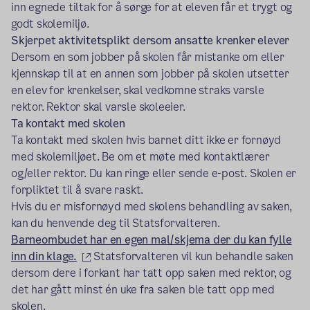
inn egnede tiltak for å sørge for at eleven får et trygt og
godt skolemiljø.
Skjerpet aktivitetsplikt dersom ansatte krenker elever
Dersom en som jobber på skolen får mistanke om eller
kjennskap til at en annen som jobber på skolen utsetter
en elev for krenkelser, skal vedkomne straks varsle
rektor. Rektor skal varsle skoleeier.
Ta kontakt med skolen
Ta kontakt med skolen hvis barnet ditt ikke er fornøyd
med skolemiljøet. Be om et møte med kontaktlærer
og/eller rektor. Du kan ringe eller sende e-post. Skolen er
forpliktet til å svare raskt.
Hvis du er misfornøyd med skolens behandling av saken,
kan du henvende deg til Statsforvalteren.
Barneombudet har en egen mal/skjema der du kan fylle
(ekstern lenke)
inn din klage.
Statsforvalteren vil kun behandle saken
dersom dere i forkant har tatt opp saken med rektor, og
det har gått minst én uke fra saken ble tatt opp med
skolen.