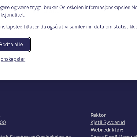
 og veilederen "Samarbeid hjem–
ngere og være trygt, bruker Osloskolen informasjonskapsler. N
n bidra til et inkluderende
ksjonalitet.
lenke)
nskapsler, tillater du også at vi samler inn data om statistikk
(ekstern lenke)
 nettsider
Godta alle
sjonskapsler
:
Rektor
00
Kjetil Syvderud
Webredaktør: