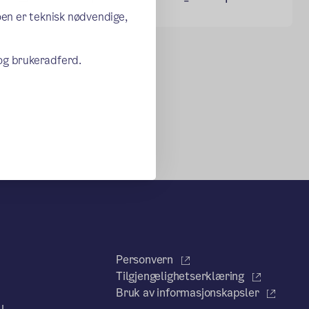
oen er teknisk nødvendige,
 og brukeradferd.
Personvern
Tilgjengelighetserklæring
Bruk av informasjonskapsler