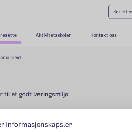
oresatte
Aktivitetsskolen
Kontakt oss
samarbeid
til et godt læringsmiljø
lesamarbeidet for foresatte og
er informasjonskapsler