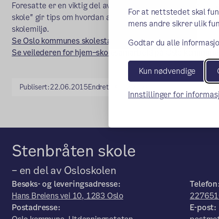
Foresatte er en viktig del av det utvidede klassemiljøet,
For at nettstedet skal fu
skole" gir tips om hvordan ansatte og foresatte sammen ka
mens andre sikrer ulik fun
skolemiljø.
(ekstern 
Se Oslo kommunes skolestarterbrosjyre (pdf)
Godtar du alle informasjo
Se veilederen for hjem–skolesamarbeid på Oslo kommunes
Kun nødvendige
Publisert:
22.06.2015
Endret:
06.02.2026
Innstillinger for informa
Stenbråten skole
– en del av Osloskolen
Besøks- og leveringsadresse:
Telefon
Hans Breiens vei 10, 1283 Oslo
227651
Postadresse:
E-post: