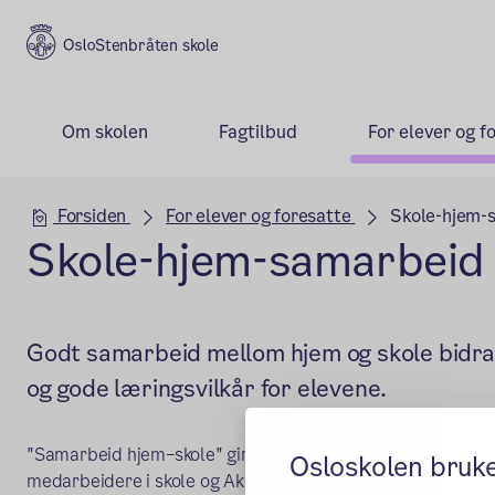
Stenbråten skole
Om skolen
Fagtilbud
For elever og f
Hovedseksjon
Forsiden
For elever og foresatte
Skole-hjem-
Skole-hjem-samarbeid
Godt samarbeid mellom hjem og skole bidrar 
og gode læringsvilkår for elevene.
"Samarbeid hjem–skole" gir råd for å lykkes med hjem–sko
Osloskolen bruk
medarbeidere i skole og AkS.